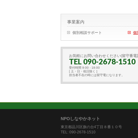
事業案内
個別相談サポート
個
お気軽にお問い合わせください(留守番電
TEL 090-2678-1510
受付時間 9:00 - 18:00
[ 土・日・祝日除く ]
担当者不在の時には留守電になります。
NPOしなやかネット
東京都品川区旗の台4丁目８番１０号
TEL: 090-2678-1510