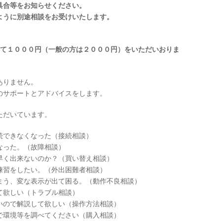
具合等をお知らせください。
ように別途相談をお受けいたします。
して１０００円（一般の方は２０００円）をいただいおりま
ありません。
のサポートとアドバイスをします。
ただいています。
続できなくなった（接続相談）
なった。（故障相談）
早く出来ないのか？（買い替え相談）
練習をしたい。（外出困難者相談）
まう、変な表示が出て困る。（動作不良相談）
て欲しい（トラブル相談）
いので解説して欲しい（操作方法相談）
で環境等を調べてください（購入相談）