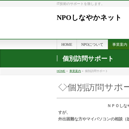
IT技術のサポートを致します。
NPOしなやかネット
HOME
NPOについて
事業案内
個別訪問サポート
HOME
»
事業案内
»
個別訪問サポート
◇個別訪問サポ
ＮＰＯしな
すが、
外出困難な方やマイパソコンの相談（