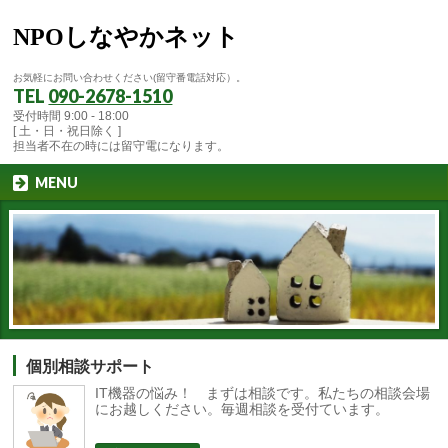
NPOしなやかネット
お気軽にお問い合わせください(留守番電話対応）。
TEL
090-2678-1510
受付時間 9:00 - 18:00
[ 土・日・祝日除く ]
担当者不在の時には留守電になります。
MENU
個別相談サポート
IT機器の悩み！ まずは相談です。私たちの相談会場
にお越しください。毎週相談を受付ています。